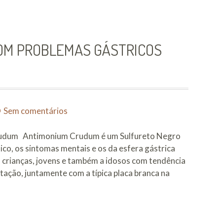
e
Oligoelementos
OM PROBLEMAS GÁSTRICOS
em
Sem comentários
Artrite
Reumatóide
udum Antimonium Crudum é um Sulfureto Negro
com
o, os sintomas mentais e os da esfera gástrica
problemas
 crianças, jovens e também a idosos com tendência
gástricos
gitação, juntamente com a típica placa branca na
associados
te
atóide