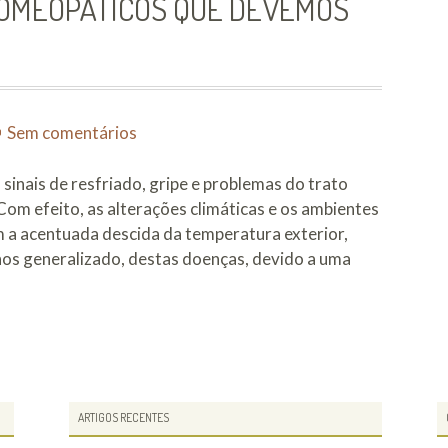
 HOMEOPÁTICOS QUE DEVEMOS
e
a
Ciência
da
Doença
em
Sem comentários
S.O.S
Gripe
sinais de resfriado, gripe e problemas do trato
Remédios
om efeito, as alterações climáticas e os ambientes
homeopáticos
 a acentuada descida da temperatura exterior,
que
os generalizado, destas doenças, devido a uma
devemos
ter
sempre
os
à
áticos
mão
os
ARTIGOS RECENTES