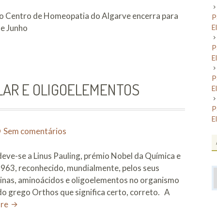
Período
de
o Centro de Homeopatia do Algarve encerra para
P
Férias
 de Junho
E
P
E
P
LAR E OLIGOELEMENTOS
E
P
E
em
Sem comentários
Medicina
Ortomolecular
eve-se a Linus Pauling, prémio Nobel da Química e
e
963, reconhecido, mundialmente, pelos seus
A
Oligoelementos
minas, aminoácidos e oligoelementos no organismo
grego Orthos que significa certo, correto. A
Medicina
ore
Ortomolecular