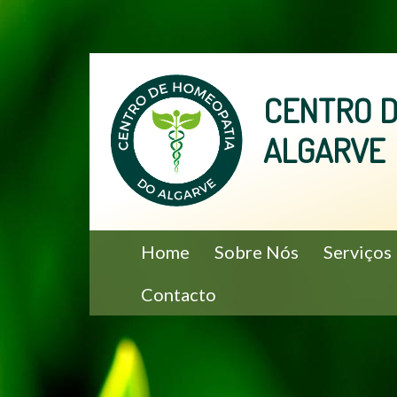
Skip
to
CENTRO D
content
ALGARVE
PRIMARY
Home
Sobre Nós
Serviços
MENU
Contacto