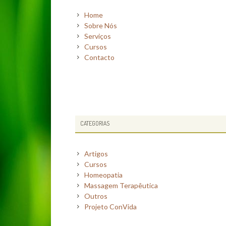
SIDEBAR
sempre
Home
à
Sobre Nós
mão
Serviços
Cursos
Contacto
CATEGORIAS
Artigos
Cursos
Homeopatia
Massagem Terapêutica
Outros
Projeto ConVida