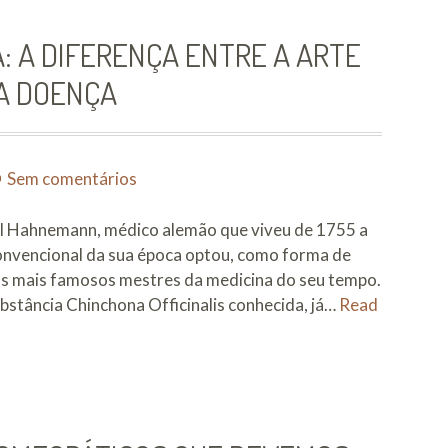
lemas
ricos
: A DIFERENÇA ENTRE A ARTE
ciados
DA DOENÇA
em
Sem comentários
Homeopatia
e
 Hahnemann, médico alemão que viveu de 1755 a
Alopatia:
onvencional da sua época optou, como forma de
A
dos mais famosos mestres da medicina do seu tempo.
diferença
bstância Chinchona Officinalis conhecida, já…
Read
entre
a
Arte
de
Curar