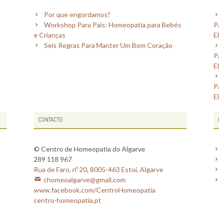
Por que engordamos?
Workshop Para Pais: Homeopatia para Bebés
P
e Crianças
E
Seis Regras Para Manter Um Bom Coração
P
E
P
E
CONTACTO
© Centro de Homeopatia do Algarve
289 118 967
Rua de Faro, nº 20, 8005-463 Estoi, Algarve
chomeoalgarve@gmail.com
www.facebook.com/CentroHomeopatia
centro-homeopatia.pt