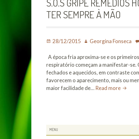
S.O.S GRIPE REMÉDIOS
entre
a
TER SEMPRE À MÃO
Arte
de
Curar
e
Posted
Author
28/12/2015
Georgina Fonseca
a
on
Ciência
A época fria aproxima-se e os primeiros 
da
respiratório começam a manifestar-se. C
Doença
fechados e aquecidos, em contraste com
favorecem o aparecimento, mais ou men
S.O.S
maior facilidade de…
Read more
Gripe
Remédi
homeop
que
devem
SUBSIDIARY
MENU
ter