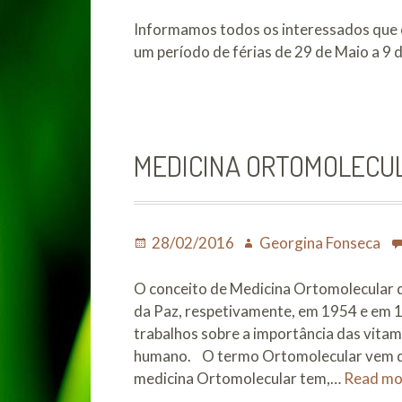
on
Informamos todos os interessados que 
um período de férias de 29 de Maio a 9
MEDICINA ORTOMOLECU
Posted
Author
28/02/2016
Georgina Fonseca
on
O conceito de Medicina Ortomolecular d
da Paz, respetivamente, em 1954 e em 1
trabalhos sobre a importância das vita
humano. O termo Ortomolecular vem do 
medicina Ortomolecular tem,…
Read m