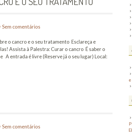
CRO E O SEU TRATAMENTO
em
Sem comentários
PALESTRA
SOBRE
bre o cancro e o seu tratamento Esclareça e
O
elas! Assista à Palestra: Curar o cancro É saber o
CANCRO
A entrada é livre (Reserve já o seu lugar) Local:
E
O
SEU
e
TRATAMENTO
P
em
Sem comentários
E