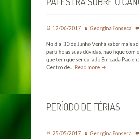
PALESTRA SOBRE O CAN
Posted
Author
12/06/2017
Georgina Fonseca
on
No dia 30 de Junho Venha saber mais so
partilhe as suas dúvidas, não fique com 
que tem que ser curado Em cada Paciente 
PALESTRA
Centro de…
Read more
SOBRE
O
CANCRO
E
PERÍODO DE FÉRIAS
O
SEU
TRATAMENTO
Posted
Author
25/05/2017
Georgina Fonseca