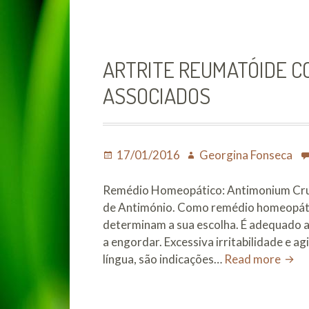
ARTRITE REUMATÓIDE C
ASSOCIADOS
Posted
Author
17/01/2016
Georgina Fonseca
on
Remédio Homeopático: Antimonium Cr
de Antimónio. Como remédio homeopátic
determinam a sua escolha. É adequado a
a engordar. Excessiva irritabilidade e a
Artri
língua, são indicações…
Read more
Reum
com