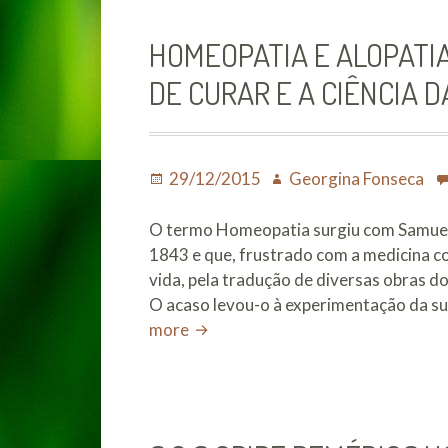
prob
gást
HOMEOPATIA E ALOPATIA
asso
DE CURAR E A CIÊNCIA 
Posted
Author
29/12/2015
Georgina Fonseca
on
O termo Homeopatia surgiu com Samuel
1843 e que, frustrado com a medicina c
vida, pela tradução de diversas obras 
O acaso levou-o à experimentação da su
Homeopatia
more
e
Alopatia:
A
diferença