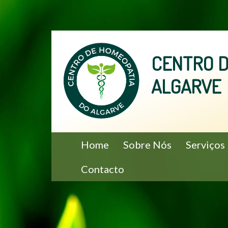
Skip
to
CENTRO D
content
ALGARVE
PRIMARY
Home
Sobre Nós
Serviços
MENU
Contacto