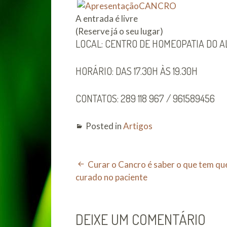
A entrada é livre
(Reserve já o seu lugar)
LOCAL: CENTRO DE HOMEOPATIA DO 
HORÁRIO: DAS 17.30H ÀS 19.30H
CONTATOS: 289 118 967 / 961589456
Posted in
Artigos
POST
Curar o Cancro é saber o que tem qu
curado no paciente
NAVIGATION
DEIXE UM COMENTÁRIO