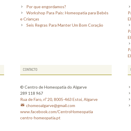
Por que engordamos?
Workshop Para Pais: Homeopatia para Bebés
P
e Crianças
E
Seis Regras Para Manter Um Bom Coração
P
E
P
E
CONTACTO
© Centro de Homeopatia do Algarve
289 118 967
Rua de Faro, nº 20, 8005-463 Estoi, Algarve
chomeoalgarve@gmail.com
www.facebook.com/CentroHomeopatia
centro-homeopatia.pt