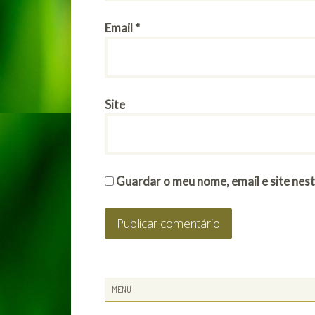
Email
*
Site
Guardar o meu nome, email e site nes
SUBSIDIARY
MENU