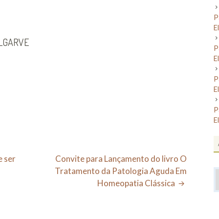
P
E
ALGARVE
P
E
P
E
P
E
e ser
Convite para Lançamento do livro O
Tratamento da Patologia Aguda Em
A
Homeopatia Clássica