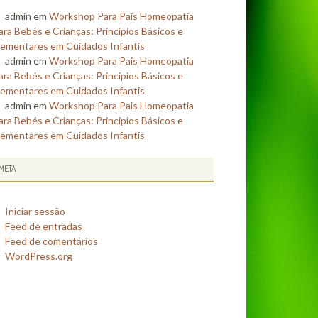
admin
em
Workshop Para Pais Homeopatia
ara Bebés e Crianças: Princípios Básicos e
lementares em Cuidados Infantis
admin
em
Workshop Para Pais Homeopatia
ara Bebés e Crianças: Princípios Básicos e
lementares em Cuidados Infantis
admin
em
Workshop Para Pais Homeopatia
ara Bebés e Crianças: Princípios Básicos e
lementares em Cuidados Infantis
META
Iniciar sessão
Feed de entradas
Feed de comentários
WordPress.org