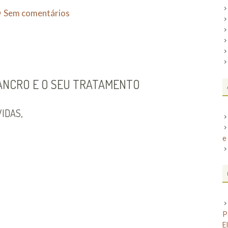
em
Sem comentários
PALESTRA
SOBRE
O
CANCRO
E
ANCRO E O SEU TRATAMENTO
O
SEU
IDAS,
TRATAMENTO
e
P
E