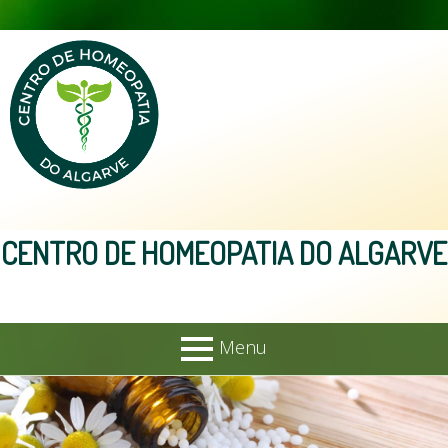
Skip
to
content
CENTRO DE HOMEOPATIA DO ALGARVE
Menu
PRIMARY
Home
MENU
Sobre Nós