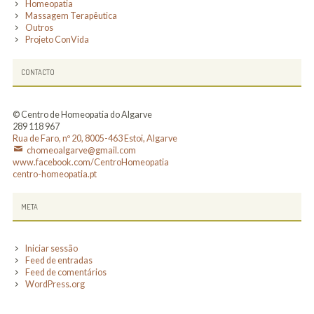
Homeopatia
Massagem Terapêutica
Outros
Projeto ConVida
CONTACTO
© Centro de Homeopatia do Algarve
289 118 967
Rua de Faro, nº 20, 8005-463 Estoi, Algarve
chomeoalgarve@gmail.com
www.facebook.com/CentroHomeopatia
centro-homeopatia.pt
META
Iniciar sessão
Feed de entradas
Feed de comentários
WordPress.org
SOCIAL