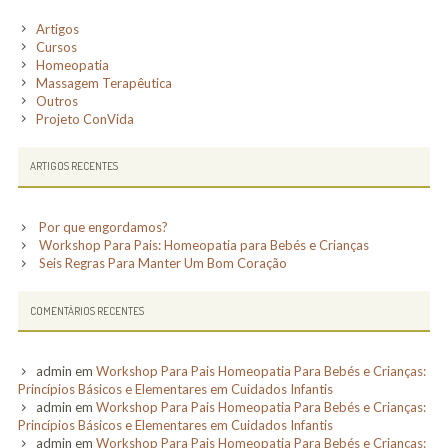
Artigos
Massagem de
Cursos
Relaxamento
Homeopatia
Massagem Terapêutica
Outros
Massagem
Projeto ConVida
Terapêutica
ARTIGOS RECENTES
Tratamentos
Aromaterapia
Por que engordamos?
Workshop Para Pais: Homeopatia para Bebés e Crianças
Seis Regras Para Manter Um Bom Coração
Drenagem Linfática
Reflexologia Podal
COMENTÁRIOS RECENTES
Mesoterapia
admin
em
Workshop Para Pais Homeopatia Para Bebés e Crianças:
Homeopática
Princípios Básicos e Elementares em Cuidados Infantis
admin
em
Workshop Para Pais Homeopatia Para Bebés e Crianças:
Princípios Básicos e Elementares em Cuidados Infantis
Sacro Craniana
admin
em
Workshop Para Pais Homeopatia Para Bebés e Crianças: