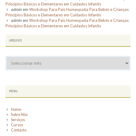
Princípios Básicos e Elementares em Cuidados Infantis
Cursos
admin
em
Workshop Para Pais Homeopatia Para Bebés e Crianças:
Princípios Básicos e Elementares em Cuidados Infantis
admin
em
Workshop Para Pais Homeopatia Para Bebés e Crianças:
Formaçao Online
Princípios Básicos e Elementares em Cuidados Infantis
Destaques
ARQUIVO
The Other Song
Academy
Arquivo
Eventos
Seminários
SUBSIDIARY
MENU
SIDEBAR
Publicações
Home
Contacto
Sobre Nós
Serviços
Cursos
Contacto