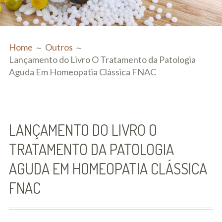
Serviços
BREADCRUMBS
Consultas
Home
Outros
Lançamento do Livro O Tratamento da Patologia
Homeopatia
Aguda Em Homeopatia Clássica FNAC
Psicologia
Nutrição
Ortomolecular
LANÇAMENTO DO LIVRO O
TRATAMENTO DA PATOLOGIA
Diagnóstico Funcional
AGUDA EM HOMEOPATIA CLÁSSICA
Quiropraxia
FNAC
Osteopatia
Massagens