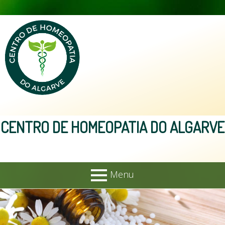
Skip
to
content
CENTRO DE HOMEOPATIA DO ALGARVE
Menu
PRIMARY
Home
MENU
Sobre Nós