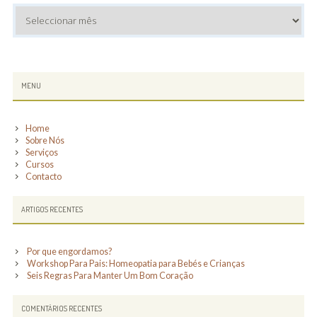
Arquivo
SUBSIDIARY
MENU
SIDEBAR
Home
Sobre Nós
Serviços
Cursos
Contacto
ARTIGOS RECENTES
Por que engordamos?
Workshop Para Pais: Homeopatia para Bebés e Crianças
Seis Regras Para Manter Um Bom Coração
COMENTÁRIOS RECENTES