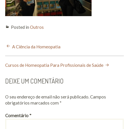
Cursos
Formaçao Online
Posted in
Outros
Destaques
POST
A Ciência da Homeopatia
The Other Song
Academy
NAVIGATION
Cursos de Homeopatia Para Profissionais de Saúde
Eventos
DEIXE UM COMENTÁRIO
Seminários
Publicações
O seu endereço de email não será publicado.
Campos
obrigatórios marcados com
*
Contacto
Comentário
*