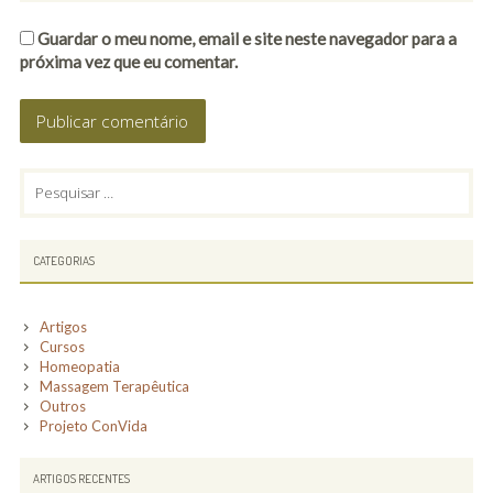
Guardar o meu nome, email e site neste navegador para a
próxima vez que eu comentar.
PRIMARY
Pesquisar
por:
SIDEBAR
CATEGORIAS
Artigos
Cursos
Homeopatia
Massagem Terapêutica
Outros
Projeto ConVida
ARTIGOS RECENTES