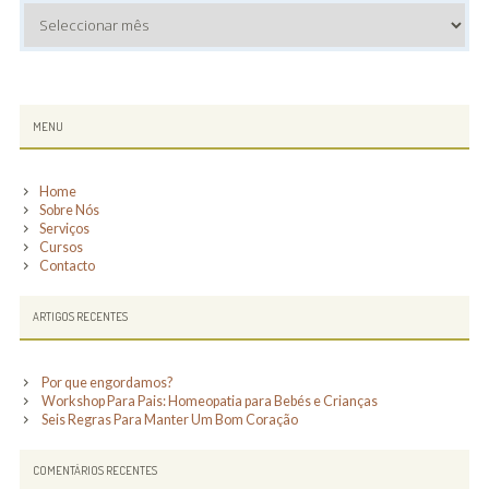
Arquivo
SUBSIDIARY
MENU
SIDEBAR
Home
Sobre Nós
Serviços
Cursos
Contacto
ARTIGOS RECENTES
Por que engordamos?
Workshop Para Pais: Homeopatia para Bebés e Crianças
Seis Regras Para Manter Um Bom Coração
COMENTÁRIOS RECENTES