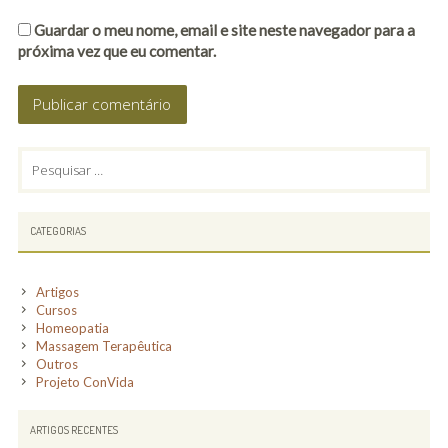
Guardar o meu nome, email e site neste navegador para a
próxima vez que eu comentar.
PRIMARY
Pesquisar
por:
SIDEBAR
CATEGORIAS
Artigos
Cursos
Homeopatia
Massagem Terapêutica
Outros
Projeto ConVida
ARTIGOS RECENTES