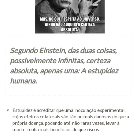
Massagem de
Relaxamento
Massagem
Terapêutica
Segundo Einstein, das duas coisas,
Tratamentos
possivelmente infinitas, certeza
Aromaterapia
absoluta, apenas uma: A estupidez
humana.
Drenagem Linfática
Reflexologia Podal
Mesoterapia
Estupidez é acreditar que uma inoculação experimental,
cujos efeitos colaterais são tão ou mais danosos do que a
Homeopática
própria doença, podendo até, não raras vezes, levar à
morte, tenha mais benefícios do que riscos
Sacro Craniana