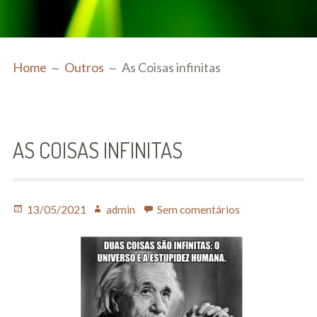
Serviços
BREADCRUMBS
Consultas
Home
Outros
As Coisas infinitas
Homeopatia
Psicologia
AS COISAS INFINITAS
Nutrição
Ortomolecular
Posted
Diagnóstico Funcional
Author
em
13/05/2021
admin
Sem comentários
on
As
Coisas
Quiropraxia
infinitas
Osteopatia
Massagens